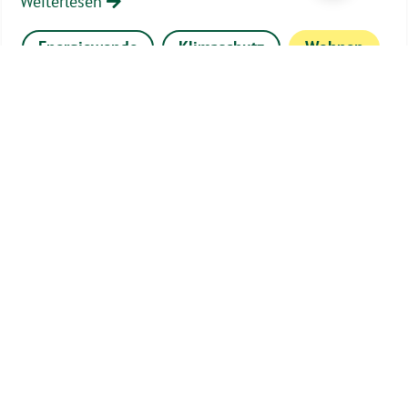
Weiterlesen
Energiewende
Klimaschutz
Wohnen
Fraktion
Partei
Fraktionsmitglieder
Vorstand
Anträge und Anfragen
Wahlprogramm 2025
Kreisverband
Städteregionsfraktion
Bundesverband
Grüne Jugend Aachen
Aktuelles
Service
Aktuelles
Social Media