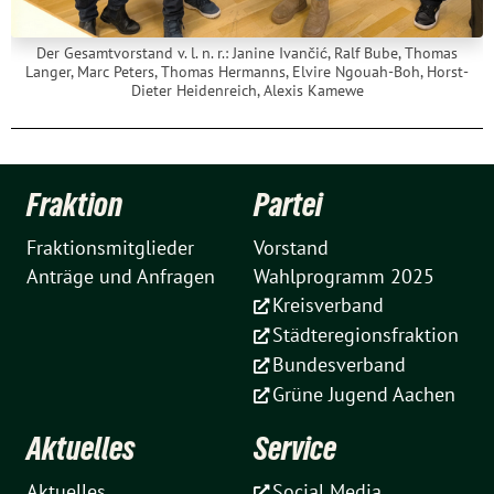
Der Gesamtvorstand v. l. n. r.: Janine Ivančić, Ralf Bube, Thomas
Langer, Marc Peters, Thomas Hermanns, Elvire Ngouah-Boh, Horst-
Dieter Heidenreich, Alexis Kamewe
Fraktion
Partei
Fraktionsmitglieder
Vorstand
Anträge und Anfragen
Wahlprogramm 2025
Kreisverband
Städteregionsfraktion
Bundesverband
Grüne Jugend Aachen
Aktuelles
Service
Aktuelles
Social Media