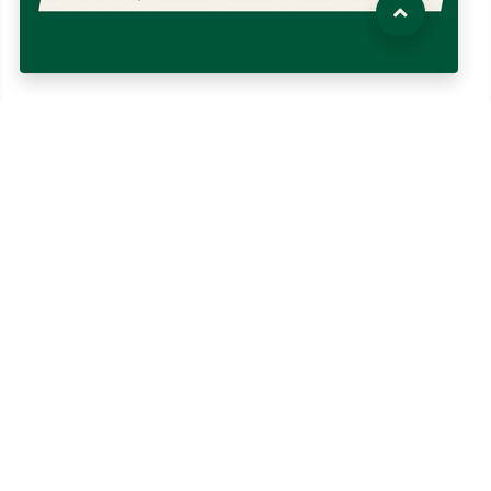
Wahlversammlung in Alsdorf
03/2025
| Ihr wollt ein lebenswertes,
klimafreundliches und sozial gerechtes Alsdorf?
Dann kommt zur Ortsmitgliederversammlung und
gestaltet mit uns die Zukunft…
Weiterlesen
Kommunalwahl 2025
Wahlen
Politik
Partei