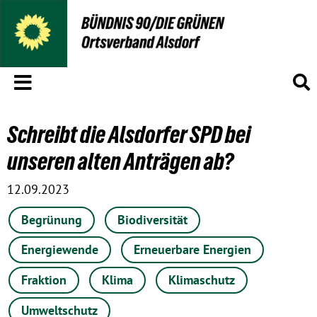
Menü
S
Schreibt die Alsdorfer SPD bei
unseren alten Anträgen ab?
12.09.2023
Begrünung
Biodiversität
Energiewende
Erneuerbare Energien
Fraktion
Klima
Klimaschutz
Umweltschutz