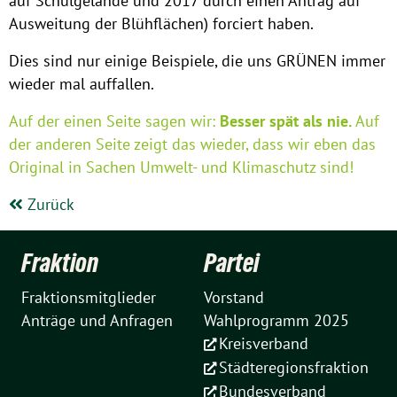
auf Schulgelände und 2017 durch einen Antrag auf
Ausweitung der Blühflächen) forciert haben.
Dies sind nur einige Beispiele, die uns GRÜNEN immer
wieder mal auffallen.
Auf der einen Seite sagen wir:
Besser spät als nie.
Auf
der anderen Seite zeigt das wieder, dass wir eben das
Original in Sachen Umwelt- und Klimaschutz sind!
Zurück
Fraktion
Partei
Fraktionsmitglieder
Vorstand
Anträge und Anfragen
Wahlprogramm 2025
Kreisverband
Städteregionsfraktion
Bundesverband